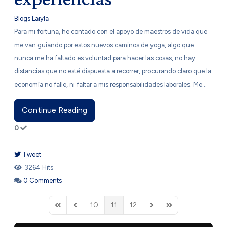
Blogs Laiyla
​Para mi fortuna, he contado con el apoyo de maestros de vida que
me van guiando por estos nuevos caminos de yoga, algo que
nunca me ha faltado es voluntad para hacer las cosas, no hay
distancias que no esté dispuesta a recorrer, procurando claro que la
economía no falle, ni faltar a mis responsabilidades laborales. Me...
Continue Reading
0
Tweet
pinterest
3264 Hits
0 Comments
10
11
12
FD_PAGINATION_FIRST_PAGE
FD_PAGINATION_PREVIOUS_PAGE
FD_PAGINATION_NEXT
FD_PAGINATION_