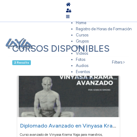
Home
Sign In
Home
Registro de Horas de Formación
Cursos
Grupos
CURSOS DISPONIBLES
Blog
Videos
Fotos
Filters
2 Results
Audios
Eventos
Biblioteca
Diplomado Avanzado en Vinyasa Krama Yoga
Curso avanzado de Vinyasa Krama Yoga para maestros,