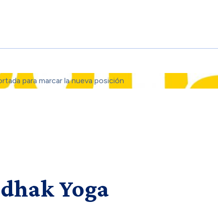
ortada para marcar la nueva posición
adhak Yoga