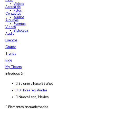
Muro
Videos
Acerca de
Fotos
Contactos
Audios
Álbumes
Eventos
Videos
Biblioteca
Audio
Eventos
Grupos
Tienda
Blog
My Tickets
Introducción
Se unió a hace 56 años
0 Horas registradas
Nuevo Leon, Mexico
Elementos encuadernados