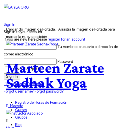
Sign In
Cargando Imagen de Portada...
Arrastra la Imagen de Portada para
Sign in to your account
marcar la nueva posición
If you are new here please
register for an account
Tu nombre de usuario o dirección de
correo electrónico
Password
Marteen Zarate
Keep me logged in
Sign In
Sadhak Yoga
'Sign in with Facebook'
Forgot username?
Forgot password?
Registro de Horas de Formación
Maestro
Cursos
Grupos
Blog