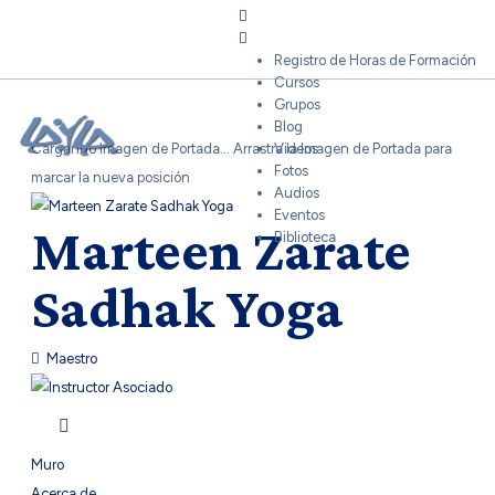
Sign In
Registro de Horas de Formación
Cursos
Grupos
Blog
Cargando Imagen de Portada...
Arrastra la Imagen de Portada para
Videos
Fotos
marcar la nueva posición
Audios
Eventos
Marteen Zarate
Biblioteca
Sadhak Yoga
Maestro
Muro
Acerca de