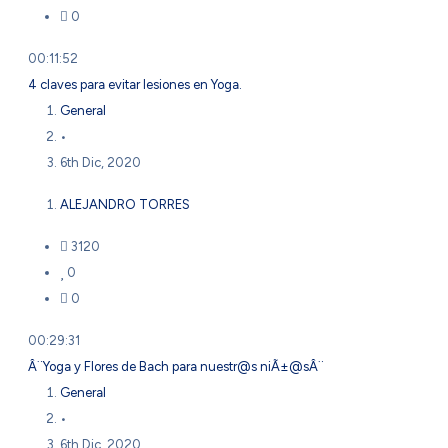
0
00:11:52
4 claves para evitar lesiones en Yoga.
General
•
6th Dic, 2020
ALEJANDRO TORRES
3120
0
0
00:29:31
Â¨Yoga y Flores de Bach para nuestr@s niÃ±@sÂ¨
General
•
6th Dic, 2020