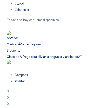
#salud
#bienestar
Todavía no hay etiquetas disponibles
Anterior
MeditaciÃ³n paso a paso
Siguiente
Clase de Â¨Yoga para aliviar la angustia y ansiedadÂ¨
Compartir
Insertar
0
0
0