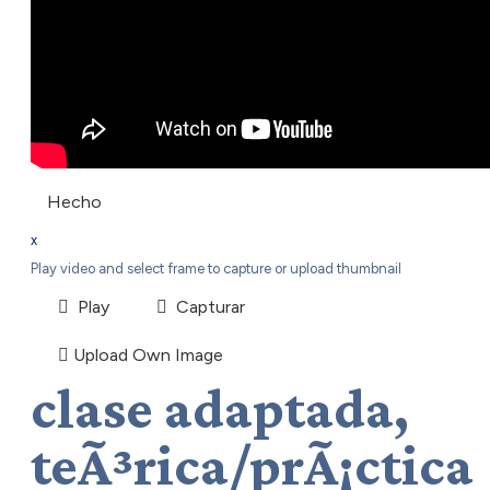
Hecho
x
Play video and select frame to capture or upload thumbnail
Play
Capturar
Upload Own Image
clase adaptada,
teÃ³rica/prÃ¡ctica