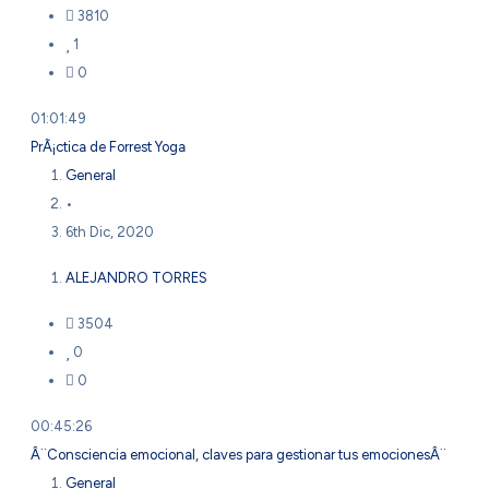
3810
1
0
01:01:49
PrÃ¡ctica de Forrest Yoga
General
•
6th Dic, 2020
ALEJANDRO TORRES
3504
0
0
00:45:26
Â¨Consciencia emocional, claves para gestionar tus emocionesÂ¨
General