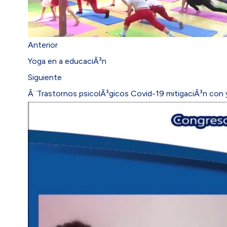
Anterior
Yoga en a educaciÃ³n
Siguiente
Â¨Trastornos psicolÃ³gicos Covid-19 mitigaciÃ³n con