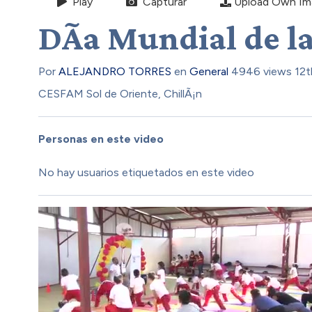
Play
Capturar
Upload Own Im
DÃ­a Mundial de l
Por
ALEJANDRO TORRES
en
General
4946 views
12t
CESFAM Sol de Oriente, ChillÃ¡n
Personas en este video
No hay usuarios etiquetados en este video