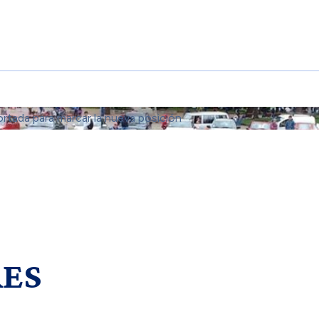
ortada para marcar la nueva posición
RES