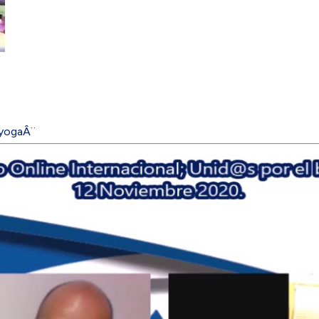
 yogaÂ¨