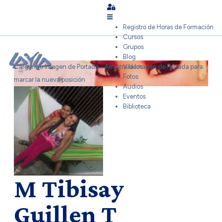
Sign In
Registro de Horas de Formación
Cursos
Grupos
Blog
Cargando Imagen de Portada...
Arrastra la Imagen de Portada para
Videos
Fotos
marcar la nueva posición
Audios
Eventos
Biblioteca
M Tibisay
Guillen T