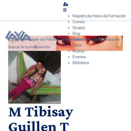
Sign In
Registro de Horas de Formación
Cursos
Grupos
Blog
Cargando Imagen de Portada...
Arrastra la Imagen de Portada para
Videos
Fotos
marcar la nueva posición
Audios
Eventos
Biblioteca
M Tibisay
Guillen T