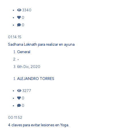
3340
0
0
01:14:15
Sadhana Loknath para realizar en ayuna
General
•
6th Dic, 2020
ALEJANDRO TORRES
3277
0
0
00:11:52
4 claves para evitar lesiones en Yoga.