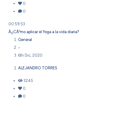
0
0
00:59:53
Â¿CÃ³mo aplicar el Yoga a la vida diaria?
General
•
6th Dic, 2020
ALEJANDRO TORRES
3245
0
0