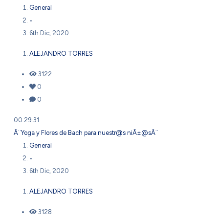
General
•
6th Dic, 2020
ALEJANDRO TORRES
3122
0
0
00:29:31
Â¨Yoga y Flores de Bach para nuestr@s niÃ±@sÂ¨
General
•
6th Dic, 2020
ALEJANDRO TORRES
3128