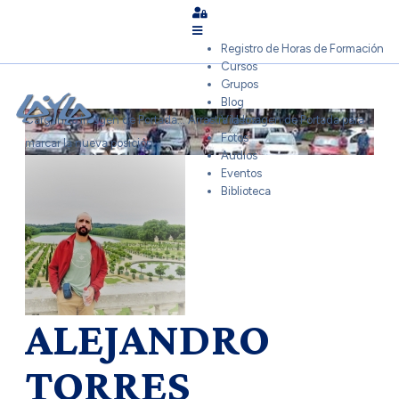
Sign In
Registro de Horas de Formación
Cursos
Grupos
Blog
Cargando Imagen de Portada...
Arrastra la Imagen de Portada para
Videos
Fotos
marcar la nueva posición
Audios
Eventos
Biblioteca
ALEJANDRO
TORRES