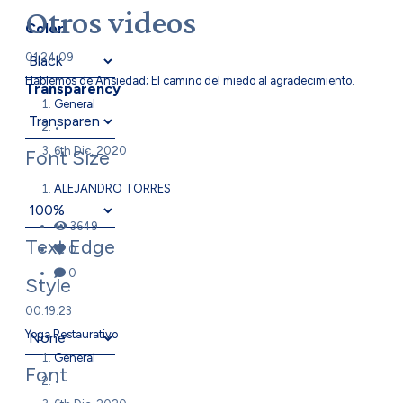
Otros videos
Color
01:24:09
Hablemos de Ansiedad; El camino del miedo al agradecimiento.
Transparency
General
•
6th Dic, 2020
Font Size
ALEJANDRO TORRES
3649
Text Edge
0
0
Style
00:19:23
Yoga Restaurativo
General
Font
•