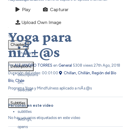
-0:00
Play
Capturar
Upload Own Image
Playback Rate
Yoga para
1x
Chapters
niÃ±@s
Chapters
Por
ALEJANDRO TORRES
en
General
5308 views
27th Ago, 2018
Descriptions
Duración del video: 00:01:00
Chillan, Chillán, Región del Bío
descriptions
Bío, Chile
off
,
Programa Yoga y Mindfulness aplicado a niÃ±@s
selected
Subtitles
Personas en este video
subtitles
No hay usuarios etiquetados en este video
settings
,
opens