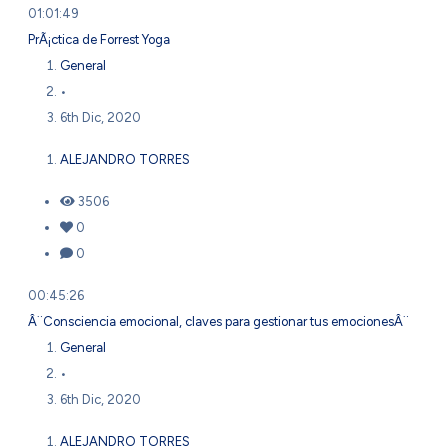
01:01:49
PrÃ¡ctica de Forrest Yoga
General
•
6th Dic, 2020
ALEJANDRO TORRES
3506
0
0
00:45:26
Â¨Consciencia emocional, claves para gestionar tus emocionesÂ¨
General
•
6th Dic, 2020
ALEJANDRO TORRES