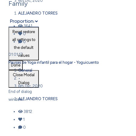
6th Dic, 2020
Family
ALEJANDRO TORRES
3641
Reset
restore
0
all settings to
0
the default
01:01:17
values
Pausas de Yoga infantil para el hogar - Yoguicuento
Done
General
Close Modal
•
Dialog
6th Dic, 2020
End of dialog
ALEJANDRO TORRES
window.
3812
1
0