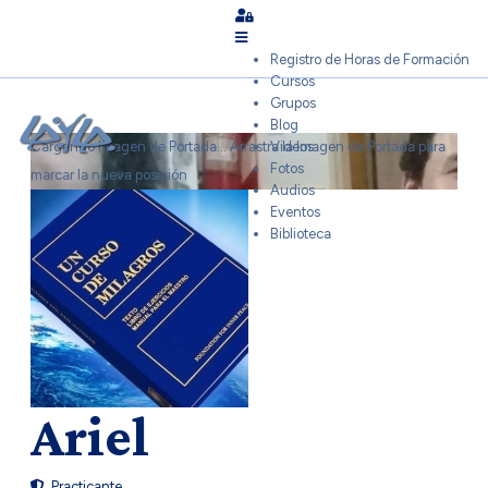
Sign In
Registro de Horas de Formación
Cursos
Grupos
Blog
Cargando Imagen de Portada...
Arrastra la Imagen de Portada para
Videos
Fotos
marcar la nueva posición
Audios
Eventos
Biblioteca
Ariel
Practicante