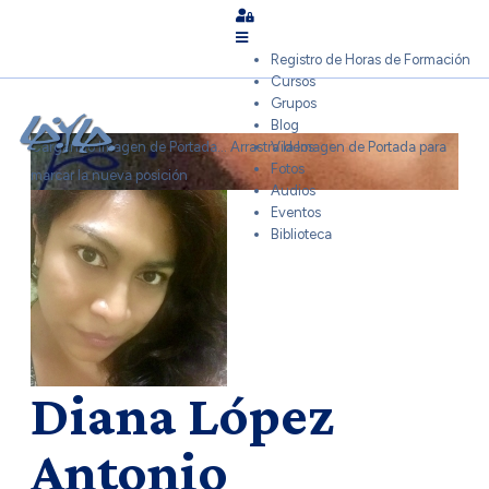
Sign In
Registro de Horas de Formación
Cursos
Grupos
Blog
Cargando Imagen de Portada...
Arrastra la Imagen de Portada para
Videos
Fotos
marcar la nueva posición
Audios
Eventos
Biblioteca
Diana López
Antonio