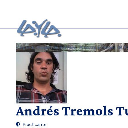
Cargando Imagen de Portada...
Arrastra la Imagen de P
Andrés Tremols T
Practicante