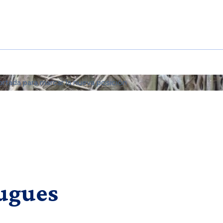
ortada para marcar la nueva posición
ugues