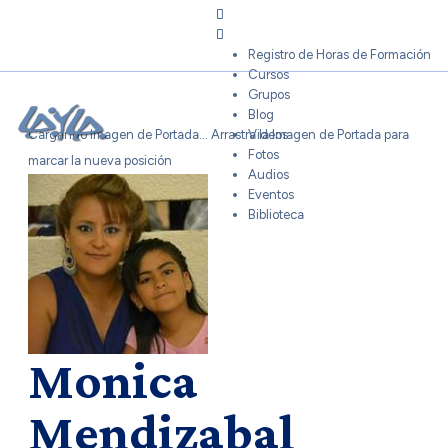
Sign In
Registro de Horas de Formación
Cursos
Grupos
Blog
Cargando Imagen de Portada...
Arrastra la Imagen de Portada para
Videos
Fotos
marcar la nueva posición
Audios
Eventos
Biblioteca
Monica
Mendizabal