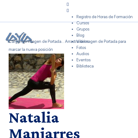
Sign In
Registro de Horas de Formación
Cursos
Grupos
Blog
Cargando Imagen de Portada...
Arrastra la Imagen de Portada para
Videos
Fotos
marcar la nueva posición
Audios
Eventos
Biblioteca
Natalia
Manjarres