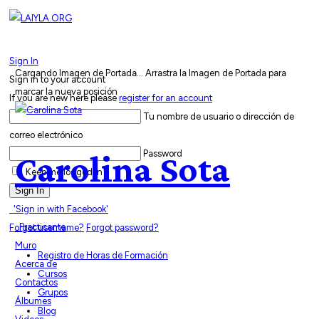
Sign In
Cargando Imagen de Portada...
Arrastra la Imagen de Portada para
Sign in to your account
marcar la nueva posición
If you are new here please
register for an account
Tu nombre de usuario o dirección de
correo electrónico
Password
Carolina Sota
Keep me logged in
Sign In
'Sign in with Facebook'
Practicante
Forgot username?
Forgot password?
Muro
Registro de Horas de Formación
Acerca de
Cursos
Contactos
Grupos
Álbumes
Blog