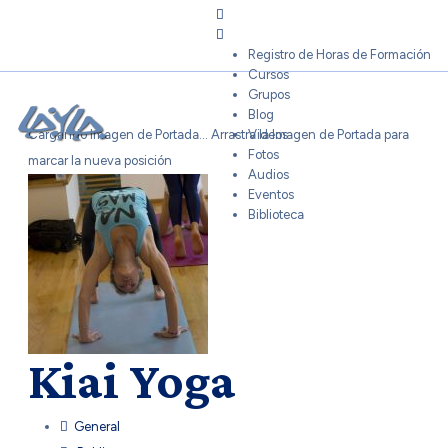
Sign In
Registro de Horas de Formación
Cursos
Grupos
Blog
Cargando Imagen de Portada...
Arrastra la Imagen de Portada para
Videos
Fotos
marcar la nueva posición
Audios
Eventos
Biblioteca
Kiai Yoga
General