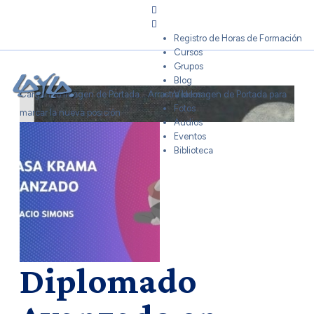
Sign In
Registro de Horas de Formación
Cursos
Grupos
Blog
Cargando Imagen de Portada...
Arrastra la Imagen de Portada para
Videos
Fotos
marcar la nueva posición
Audios
Eventos
Biblioteca
Diplomado