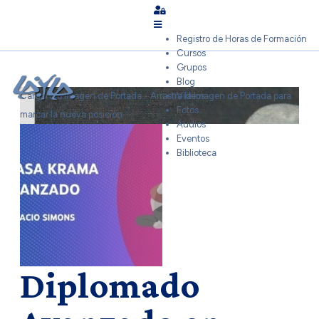
Sign In
Registro de Horas de Formación
Cursos
Grupos
Blog
Cargando Imagen de Portada...
Arrastra la Imagen de Portada para
Videos
Fotos
marcar la nueva posición
Audios
Eventos
Biblioteca
Diplomado