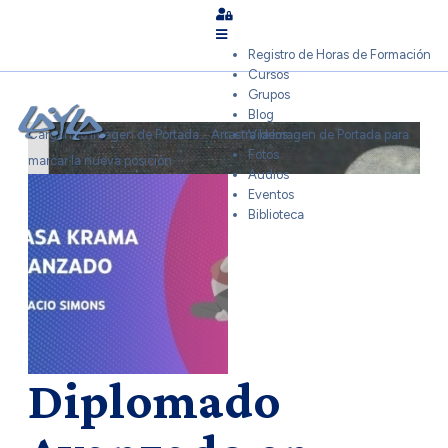
Sign In
Registro de Horas de Formación
Cursos
Grupos
Blog
Cargando Imagen de Portada...
Arrastra la Imagen de Portada para
Videos
Fotos
marcar la nueva posición
Audios
Eventos
Biblioteca
Diplomado