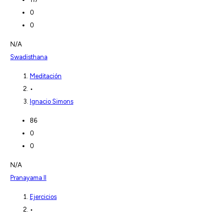
0
0
N/A
Swadisthana
Meditación
•
Ignacio Simons
86
0
0
N/A
Pranayama II
Ejercicios
•