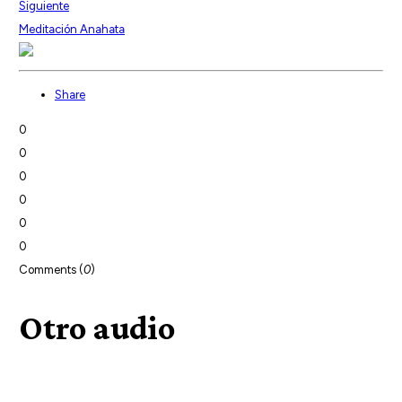
Siguiente
Meditación Anahata
Share
0
0
0
0
0
0
Comments (
0
)
Otro audio