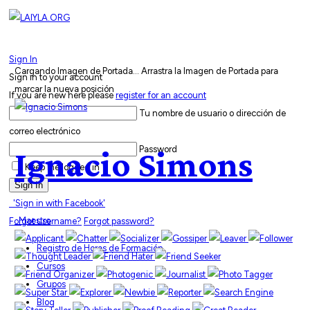
Sign In
Cargando Imagen de Portada...
Arrastra la Imagen de Portada para
Sign in to your account
marcar la nueva posición
If you are new here please
register for an account
Tu nombre de usuario o dirección de
correo electrónico
Password
Ignacio Simons
Keep me logged in
Sign In
'Sign in with Facebook'
Maestro
Forgot username?
Forgot password?
Registro de Horas de Formación
Cursos
Grupos
Blog