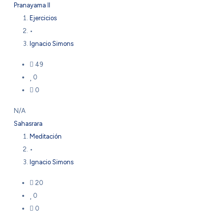
Pranayama II
Ejercicios
•
Ignacio Simons
49
0
0
N/A
Sahasrara
Meditación
•
Ignacio Simons
20
0
0