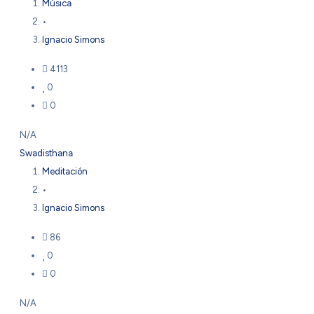
Música
•
Ignacio Simons
4113
0
0
N/A
Swadisthana
Meditación
•
Ignacio Simons
86
0
0
N/A