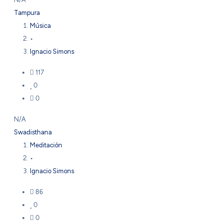
Tampura
Música
•
Ignacio Simons
117
0
0
N/A
Swadisthana
Meditación
•
Ignacio Simons
86
0
0