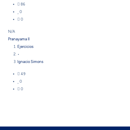
86
0
0
N/A
Pranayama II
Ejercicios
•
Ignacio Simons
49
0
0