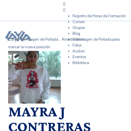
Sign In
Registro de Horas de Formación
Cursos
Grupos
Blog
Cargando Imagen de Portada...
Arrastra la Imagen de Portada para
Videos
Fotos
marcar la nueva posición
Audios
Eventos
Biblioteca
MAYRA J
CONTRERAS