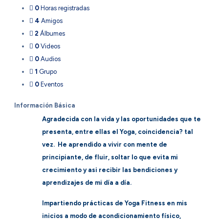
0
Horas registradas
4
Amigos
2
Álbumes
0
Videos
0
Audios
1
Grupo
0
Eventos
Información Básica
Agradecida con la vida y las oportunidades que te
presenta, entre ellas el Yoga, coincidencia? tal
vez. He aprendido a vivir con mente de
principiante, de fluir, soltar lo que evita mi
crecimiento y asi recibir las bendiciones y
aprendizajes de mi día a día.
Impartiendo prácticas de Yoga Fitness en mis
inicios a modo de acondicionamiento físico,