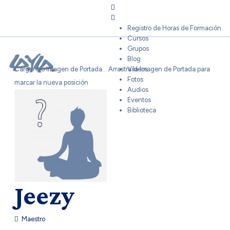
Sign In
Registro de Horas de Formación
Cursos
Grupos
Blog
Cargando Imagen de Portada...
Arrastra la Imagen de Portada para
Videos
Fotos
marcar la nueva posición
Audios
Eventos
Biblioteca
Jeezy
Maestro