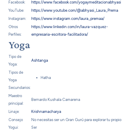
Facebook:
https://www.facebook.com/yogaymeditacionabhyasi
YouTube:
https://www.youtube.com/@abhyasi_Laura_Prema
Instagram:
https://www.instagram.com/laura_premaa/
Otros
https://www.linkedin.com/in/laura-vazquez-
Perfiles:
empresaria-escritora-facilitadora/
Yoga
Tipo de
Ashtanga
Yoga:
Tipos de
Hatha
Yoga
Secundarios:
Maestro
Bernardo Kushala Camarena
principal:
Linaje:
Krishnamacharya
Consejo
No necesitas ser un Gran Gurú para explorar tu propio
Yogui:
Ser