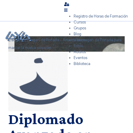
Sign In
Registro de Horas de Formación
Cursos
Grupos
Blog
Cargando Imagen de Portada...
Arrastra la Imagen de Portada para
Videos
Fotos
marcar la nueva posición
Audios
Eventos
Biblioteca
Diplomado