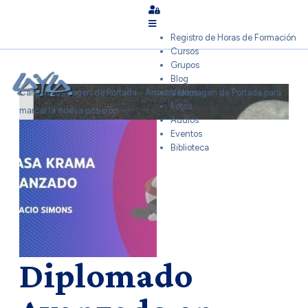
Sign In
Registro de Horas de Formación
Cursos
Grupos
Blog
Cargando Imagen de Portada...
Arrastra la Imagen de Portada para
Videos
Fotos
marcar la nueva posición
Audios
Eventos
Biblioteca
Diplomado