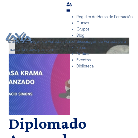
Sign In
Registro de Horas de Formación
Cursos
Grupos
Blog
Cargando Imagen de Portada...
Arrastra la Imagen de Portada para
Videos
Fotos
marcar la nueva posición
Audios
Eventos
Biblioteca
Diplomado