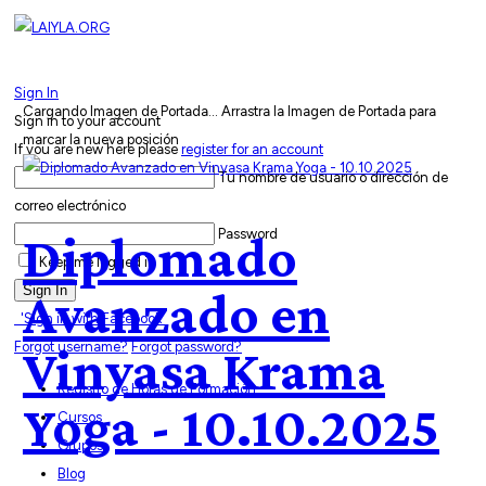
Sign In
Cargando Imagen de Portada...
Arrastra la Imagen de Portada para
Sign in to your account
marcar la nueva posición
If you are new here please
register for an account
Tu nombre de usuario o dirección de
correo electrónico
Password
Diplomado
Keep me logged in
Sign In
Avanzado en
'Sign in with Facebook'
Forgot username?
Forgot password?
Vinyasa Krama
Registro de Horas de Formación
Yoga - 10.10.2025
Cursos
Grupos
Blog