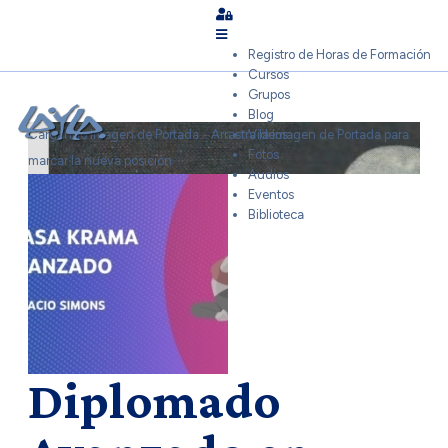
Sign In
Registro de Horas de Formación
Cursos
Grupos
Blog
Cargando Imagen de Portada...
Arrastra la Imagen de Portada para
Videos
Fotos
marcar la nueva posición
Audios
Eventos
Biblioteca
Diplomado