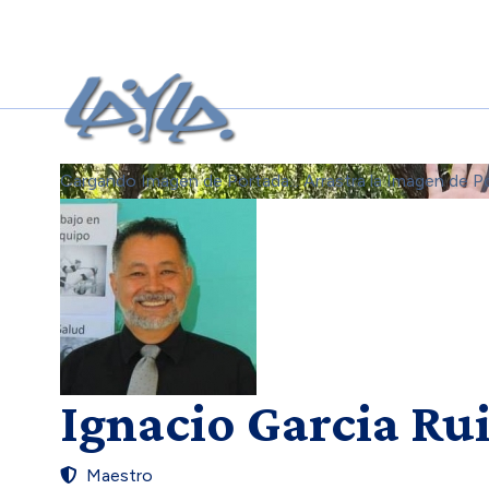
Cargando Imagen de Portada...
Arrastra la Imagen de P
Ignacio Garcia Ru
Maestro