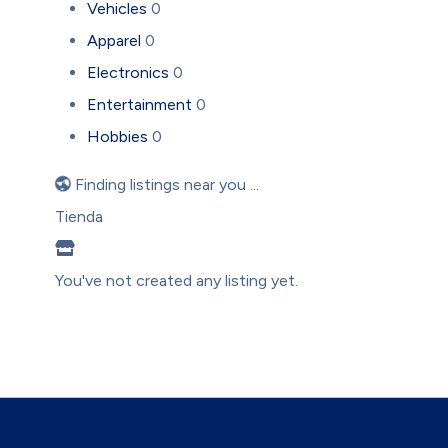
Vehicles
0
Apparel
0
Electronics
0
Entertainment
0
Hobbies
0
Finding listings near you ...
Tienda
You've not created any listing yet.