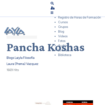
Search
Sign In
Registro de Horas de Formación
Cursos
Grupos
Blog
Videos
Fotos
Pancha Koshas
Audios
Eventos
Biblioteca
Blogs Laiyla
Filosofía
Laura (Prema) Vazquez
1669 Hits