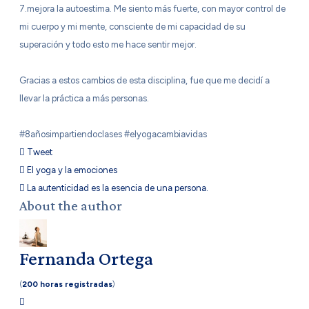
7.mejora la autoestima. Me siento más fuerte, con mayor control de
mi cuerpo y mi mente, consciente de mi capacidad de su
superación y todo esto me hace sentir mejor.
Gracias a estos cambios de esta disciplina, fue que me decidí a
llevar la práctica a más personas.
#8añosimpartiendoclases #elyogacambiavidas
Tweet
pinterest
El yoga y la emociones
La autenticidad es la esencia de una persona.
About the author
Fernanda Ortega
(
200 horas registradas
)
Fernanda Ortega