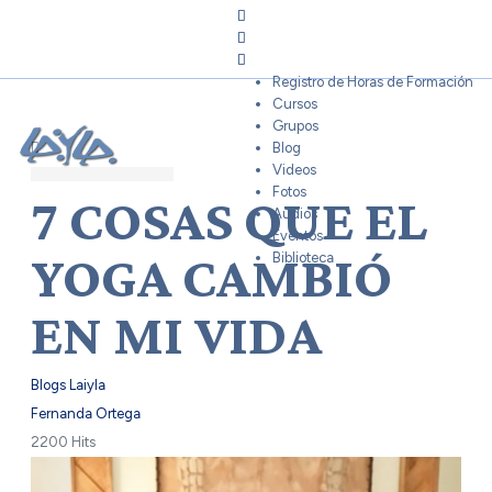
Search
Sign In
Registro de Horas de Formación
Cursos
Grupos
Blog
Videos
Fotos
7 COSAS QUE EL
Audios
Eventos
YOGA CAMBIÓ
Biblioteca
EN MI VIDA
Blogs Laiyla
Fernanda Ortega
2200 Hits