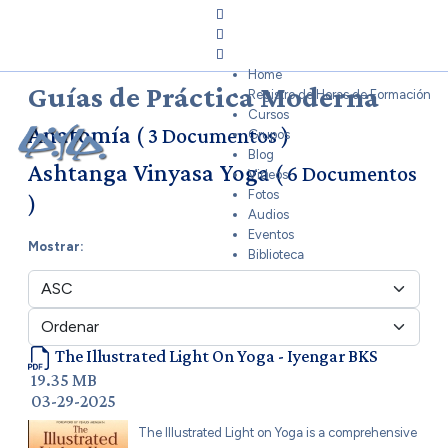
Home
Sign In
Home
Guías de Práctica Moderna
Registro de Horas de Formación
Cursos
Anatomía
( 3 Documentos )
Grupos
Blog
Ashtanga Vinyasa Yoga
( 6 Documentos
Videos
Fotos
)
Audios
Eventos
Mostrar:
Biblioteca
The Illustrated Light On Yoga - Iyengar BKS
19.35 MB
03-29-2025
The Illustrated Light on Yoga is a comprehensive