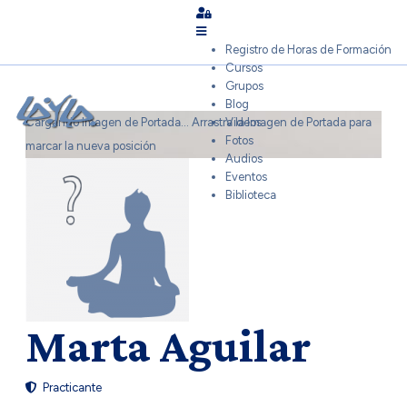
Sign In
Registro de Horas de Formación
Cursos
Grupos
Blog
Cargando Imagen de Portada...
Arrastra la Imagen de Portada para
Videos
Fotos
marcar la nueva posición
Audios
Eventos
Biblioteca
Marta Aguilar
Practicante