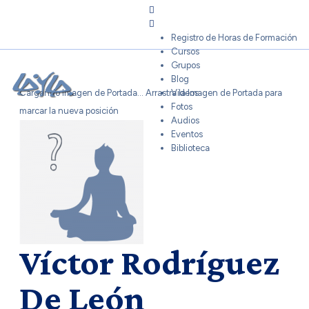
Sign In
Registro de Horas de Formación
Cursos
Grupos
Blog
Cargando Imagen de Portada...
Arrastra la Imagen de Portada para
Videos
Fotos
marcar la nueva posición
Audios
Eventos
Biblioteca
Víctor Rodríguez
De León