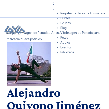
Sign In
Registro de Horas de Formación
Cursos
Grupos
Blog
Cargando Imagen de Portada...
Arrastra la Imagen de Portada para
Videos
Fotos
marcar la nueva posición
Audios
Eventos
Biblioteca
Alejandro
Quiyono Jiménez