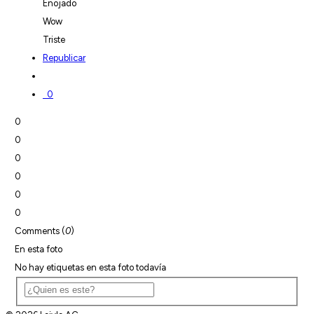
Enojado
Wow
Triste
Republicar
0
0
0
0
0
0
0
Comments (
0
)
En esta foto
No hay etiquetas en esta foto todavía