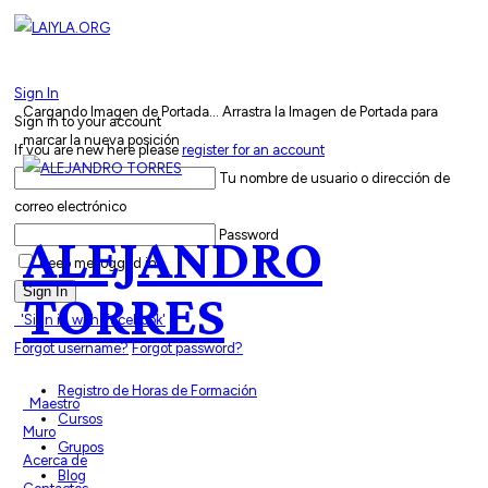
Sign In
Cargando Imagen de Portada...
Arrastra la Imagen de Portada para
Sign in to your account
marcar la nueva posición
If you are new here please
register for an account
Tu nombre de usuario o dirección de
correo electrónico
Password
ALEJANDRO
Keep me logged in
Sign In
TORRES
'Sign in with Facebook'
Forgot username?
Forgot password?
Registro de Horas de Formación
Maestro
Cursos
Muro
Grupos
Acerca de
Blog