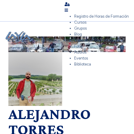
Sign In
Registro de Horas de Formación
Cursos
Grupos
Blog
Cargando Imagen de Portada...
Arrastra la Imagen de Portada para
Videos
Fotos
marcar la nueva posición
Audios
Eventos
Biblioteca
ALEJANDRO
TORRES